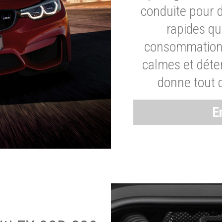
conduite pour 
rapides q
consommation 
calmes et dét
donne tout 
E