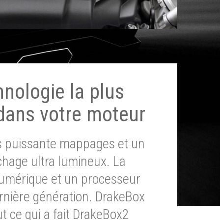
hnologie la plus
dans votre moteur
ès puissante mappages et un
chage ultra lumineux. La
umérique et un processeur
ernière génération. DrakeBox
t ce qui a fait DrakeBox2