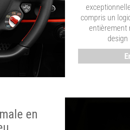
exceptionnelle
compris un logic
entièrement m
design 
E
imale en
eu