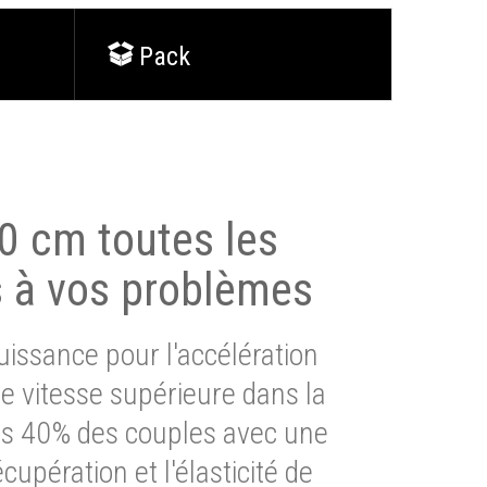
Pack
0 cm toutes les
s à vos problèmes
issance pour l'accélération
e vitesse supérieure dans la
lus 40% des couples avec une
cupération et l'élasticité de