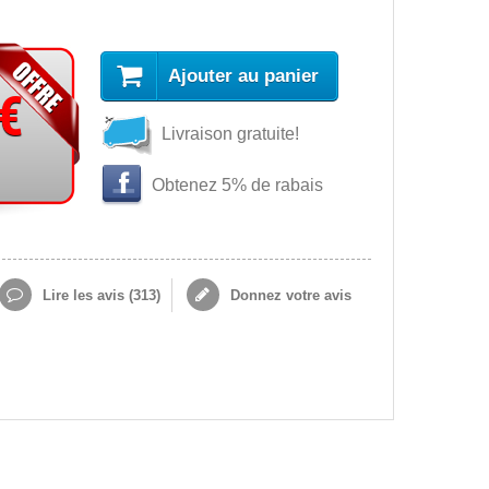
Ajouter au panier
 €
Livraison gratuite!
Obtenez 5% de rabais
Lire les avis (
313
)
Donnez votre avis