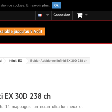
isation de cookies.
En savoir plus
.
Ok
Connexion
valable jusqu'au 9 Août
ti
Infiniti EX
Boitier Additionnel Infiniti EX 30D 238 ch
iti EX 30D 238 ch
 ch. 14 mappages, un écran ultra-lumineux et