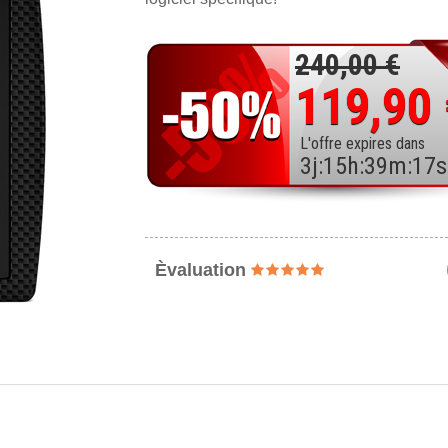
240,00 €
119,90
L'offre expires dans
3
j
:
15
h
:
39
m
:
15
s
Èvaluation