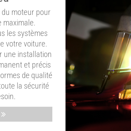
e du moteur pour
e maximale.
ous les systèmes
e votre voiture.
 une installation
rmanent et précis
normes de qualité
oute la sécurité
soin.
s