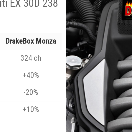
niti EX 30D 238
DrakeBox Monza
324 ch
+40%
-20%
+10%