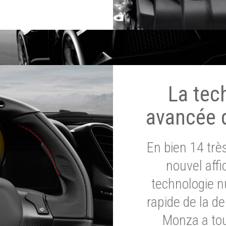
La tec
avancée 
En bien 14 tr
nouvel affi
technologie n
rapide de la d
Monza a tou