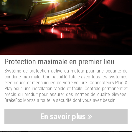
Protection maximale en premier lieu
Système de protection active du moteur pour une sécurité de
conduite maximale. Compatibilité totale avec tous les systèmes
électriques et mécaniques de votre voiture. Connecteurs Plug &
Play pour une installation rapide et facile. Contrôle permanent et
précis du produit pour assurer des normes de qualité élevées.
DrakeBox Monza a toute la sécurité dont vous avez besoin.
En savoir plus