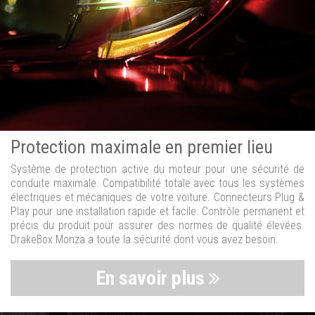
Protection maximale en premier lieu
Système de protection active du moteur pour une sécurité de
conduite maximale. Compatibilité totale avec tous les systèmes
électriques et mécaniques de votre voiture. Connecteurs Plug &
Play pour une installation rapide et facile. Contrôle permanent et
précis du produit pour assurer des normes de qualité élevées.
DrakeBox Monza a toute la sécurité dont vous avez besoin.
En savoir plus