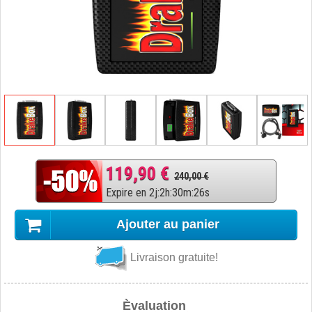
119,90 €
240,00 €
Expire en
2
j
:
2
h
:
30
m
:
25
s
Ajouter au panier
Livraison gratuite!
Èvaluation