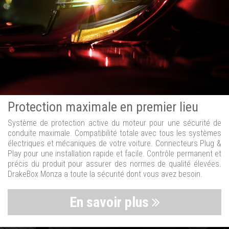
Protection maximale en premier lieu
Système de protection active du moteur pour une sécurité de
conduite maximale. Compatibilité totale avec tous les systèmes
électriques et mécaniques de votre voiture. Connecteurs Plug &
Play pour une installation rapide et facile. Contrôle permanent et
précis du produit pour assurer des normes de qualité élevées.
DrakeBox Monza a toute la sécurité dont vous avez besoin.
En savoir plus