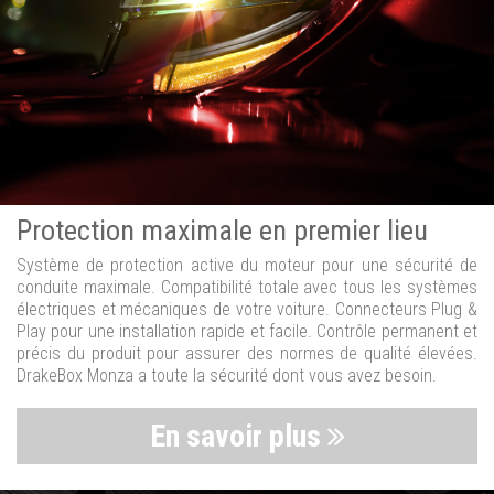
Protection maximale en premier lieu
Système de protection active du moteur pour une sécurité de
conduite maximale. Compatibilité totale avec tous les systèmes
électriques et mécaniques de votre voiture. Connecteurs Plug &
Play pour une installation rapide et facile. Contrôle permanent et
précis du produit pour assurer des normes de qualité élevées.
DrakeBox Monza a toute la sécurité dont vous avez besoin.
En savoir plus