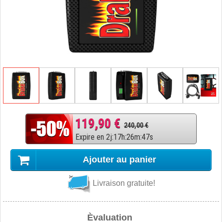
119,90 €
240,00 €
Expire en
2
j
:
17
h
:
26
m
:
46
s
Ajouter au panier
Livraison gratuite!
Èvaluation