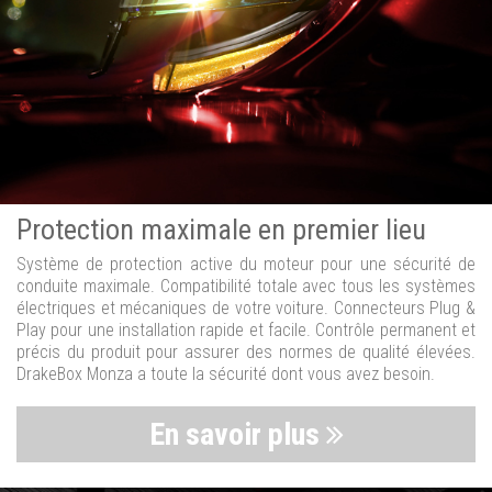
Protection maximale en premier lieu
Système de protection active du moteur pour une sécurité de
conduite maximale. Compatibilité totale avec tous les systèmes
électriques et mécaniques de votre voiture. Connecteurs Plug &
Play pour une installation rapide et facile. Contrôle permanent et
précis du produit pour assurer des normes de qualité élevées.
DrakeBox Monza a toute la sécurité dont vous avez besoin.
En savoir plus