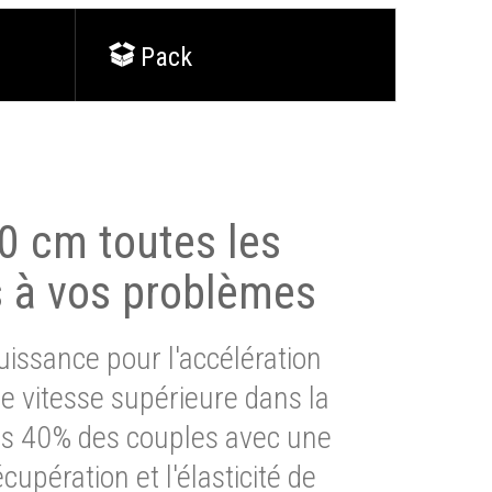
Pack
0 cm toutes les
s à vos problèmes
issance pour l'accélération
e vitesse supérieure dans la
lus 40% des couples avec une
cupération et l'élasticité de