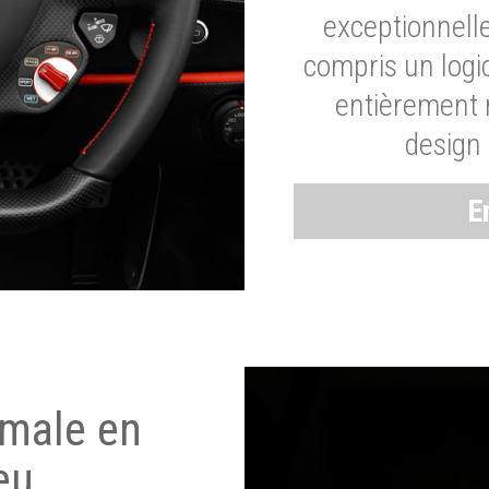
exceptionnelle
compris un logic
entièrement m
design 
E
imale en
eu