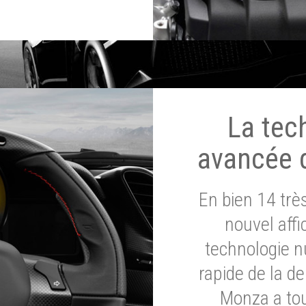
La tec
avancée 
En bien 14 tr
nouvel affi
technologie n
rapide de la d
Monza a tou