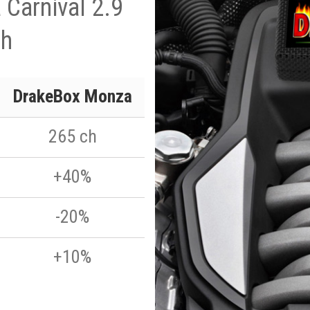
 Carnival 2.9
ch
DrakeBox Monza
265 ch
+40%
-20%
+10%