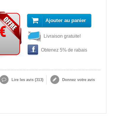
Ajouter au panier
 €
Livraison gratuite!
Obtenez 5% de rabais
Lire les avis (
313
)
Donnez votre avis