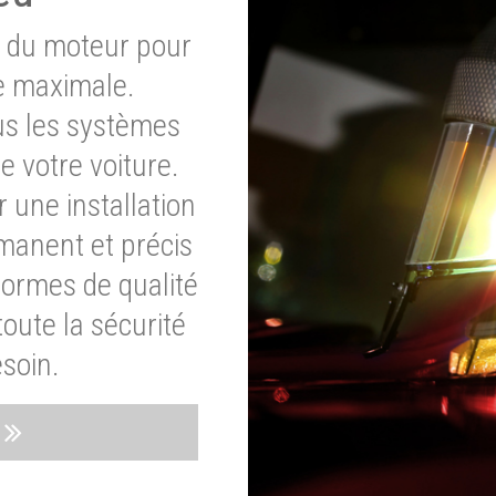
e du moteur pour
e maximale.
ous les systèmes
e votre voiture.
 une installation
rmanent et précis
normes de qualité
oute la sécurité
soin.
s