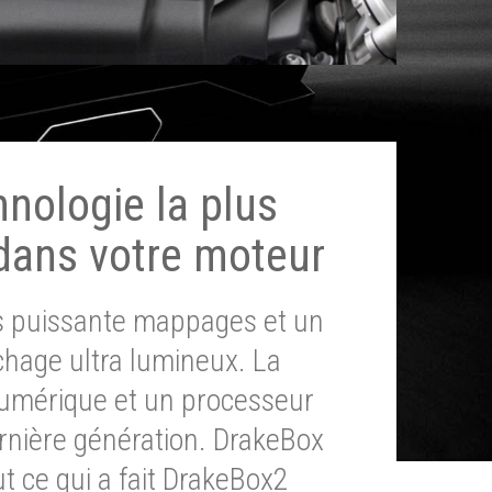
hnologie la plus
dans votre moteur
ès puissante mappages et un
chage ultra lumineux. La
umérique et un processeur
ernière génération. DrakeBox
t ce qui a fait DrakeBox2