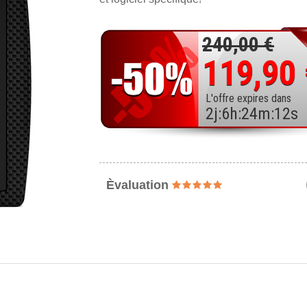
240,00 €
119,90
L'offre expires dans
2
j
:
6
h
:
24
m
:
10
s
Èvaluation