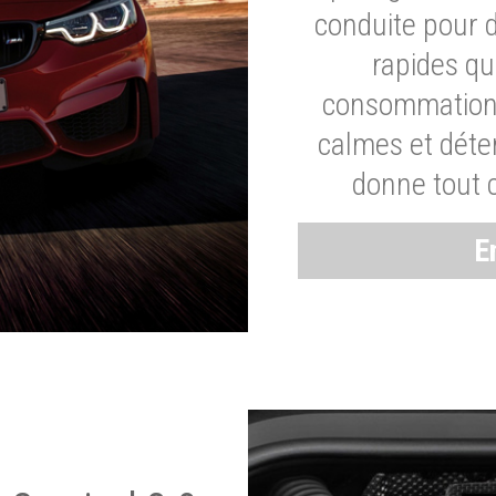
conduite pour 
rapides q
consommation 
calmes et dét
donne tout 
E