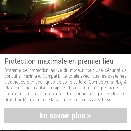
Protection maximale en premier lieu
Système de protection active du moteur pour une sécurité de
conduite maximale. Compatibilité totale avec tous les systèmes
électriques et mécaniques de votre voiture. Connecteurs Plug &
Play pour une installation rapide et facile. Contrôle permanent et
précis du produit pour assurer des normes de qualité élevées.
DrakeBox Monza a toute la sécurité dont vous avez besoin.
En savoir plus