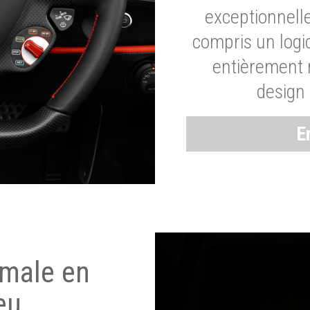
exceptionnelle
compris un logic
entièrement m
design 
E
imale en
eu