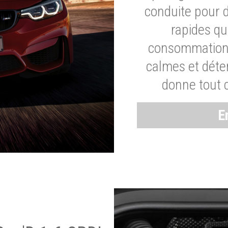
conduite pour 
rapides q
consommation 
calmes et dét
donne tout 
E