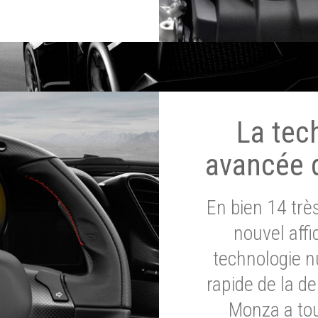
La tec
avancée 
En bien 14 tr
nouvel affi
technologie n
rapide de la d
Monza a tou