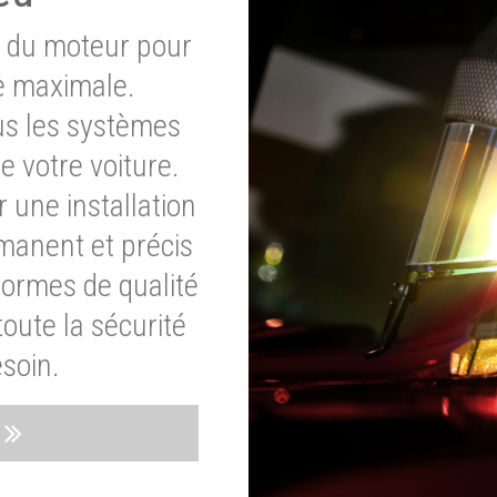
e du moteur pour
e maximale.
ous les systèmes
e votre voiture.
 une installation
rmanent et précis
normes de qualité
oute la sécurité
soin.
s