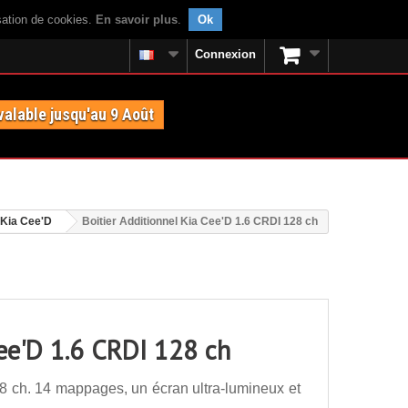
isation de cookies.
En savoir plus
.
Ok
Connexion
valable jusqu'au 9 Août
Kia Cee'D
Boitier Additionnel Kia Cee'D 1.6 CRDI 128 ch
Cee'D 1.6 CRDI 128 ch
8 ch. 14 mappages, un écran ultra-lumineux et