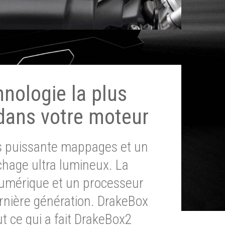
hnologie la plus
dans votre moteur
ès puissante mappages et un
chage ultra lumineux. La
umérique et un processeur
ernière génération. DrakeBox
t ce qui a fait DrakeBox2