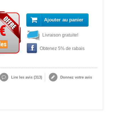
Ajouter au panier
 €
Livraison gratuite!
les
Obtenez 5% de rabais
Lire les avis (
313
)
Donnez votre avis