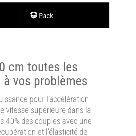
Pack
0 cm toutes les
s à vos problèmes
issance pour l'accélération
e vitesse supérieure dans la
lus 40% des couples avec une
cupération et l'élasticité de