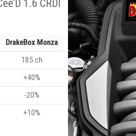
 Cee'D 1.6 CRDI
DrakeBox Monza
185 ch
+40%
-20%
+10%