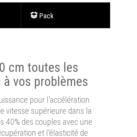
Pack
0 cm toutes les
s à vos problèmes
issance pour l'accélération
e vitesse supérieure dans la
lus 40% des couples avec une
cupération et l'élasticité de