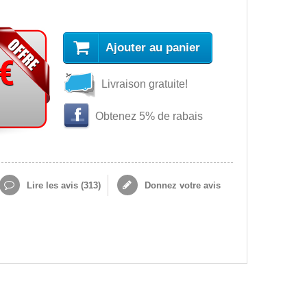
Ajouter au panier
 €
Livraison gratuite!
Obtenez 5% de rabais
Lire les avis (
313
)
Donnez votre avis