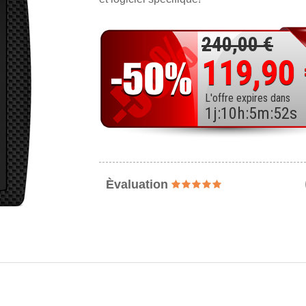
240,00 €
119,90
L'offre expires dans
1
j
:
10
h
:
5
m
:
50
s
Èvaluation