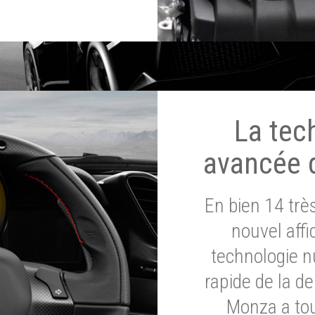
La tec
avancée 
En bien 14 tr
nouvel affi
technologie n
rapide de la d
Monza a tou