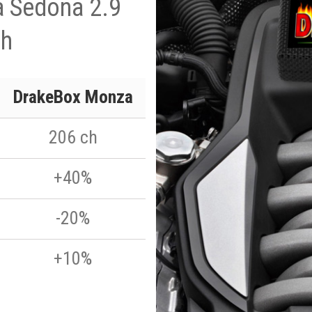
ia Sedona 2.9
ch
DrakeBox Monza
206 ch
+40%
-20%
+10%