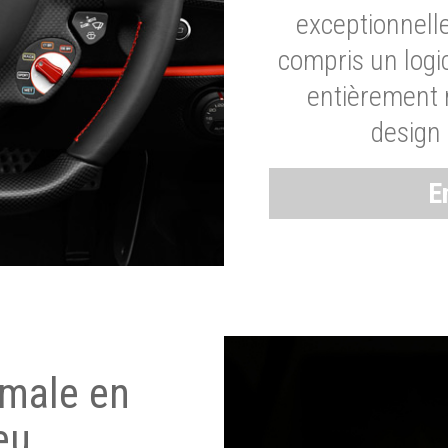
exceptionnelle
compris un logic
entièrement m
design 
E
imale en
eu