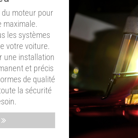
e du moteur pour
e maximale.
ous les systèmes
e votre voiture.
 une installation
rmanent et précis
normes de qualité
oute la sécurité
soin.
s