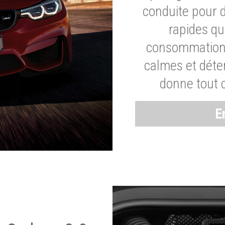
conduite pour 
rapides q
consommation 
calmes et dét
donne tout 
E