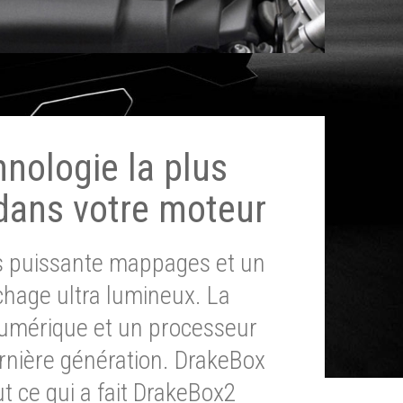
hnologie la plus
dans votre moteur
ès puissante mappages et un
chage ultra lumineux. La
umérique et un processeur
ernière génération. DrakeBox
t ce qui a fait DrakeBox2