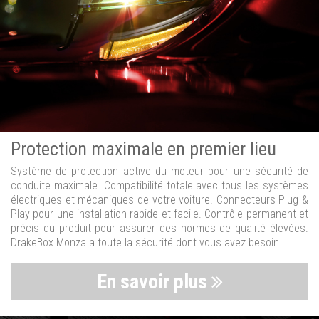
Protection maximale en premier lieu
Système de protection active du moteur pour une sécurité de
conduite maximale. Compatibilité totale avec tous les systèmes
électriques et mécaniques de votre voiture. Connecteurs Plug &
Play pour une installation rapide et facile. Contrôle permanent et
précis du produit pour assurer des normes de qualité élevées.
DrakeBox Monza a toute la sécurité dont vous avez besoin.
En savoir plus