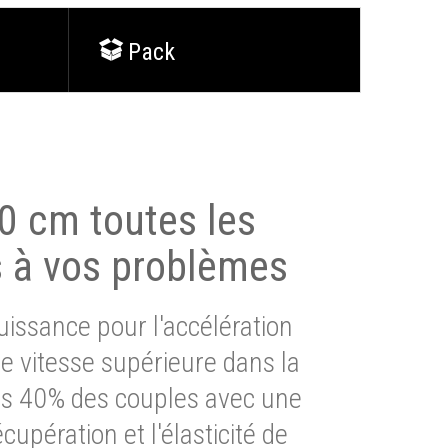
Pack
0 cm toutes les
s à vos problèmes
issance pour l'accélération
e vitesse supérieure dans la
lus 40% des couples avec une
cupération et l'élasticité de