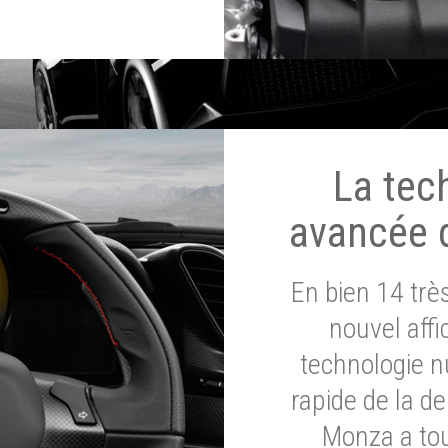
La tec
avancée 
En bien 14 tr
nouvel affi
technologie n
rapide de la d
Monza a tou