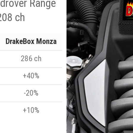
ndrover Range
208 ch
DrakeBox Monza
286 ch
+40%
-20%
+10%