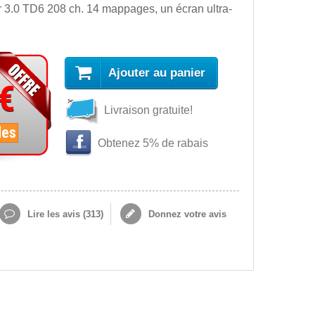
 3.0 TD6 208 ch. 14 mappages, un écran ultra-
Ajouter au panier
 €
Livraison gratuite!
les
Obtenez 5% de rabais
Lire les avis (
313
)
Donnez votre avis