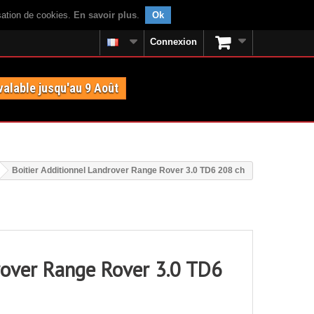
isation de cookies.
En savoir plus
.
Ok
Connexion
valable jusqu'au 9 Août
Boitier Additionnel Landrover Range Rover 3.0 TD6 208 ch
drover Range Rover 3.0 TD6