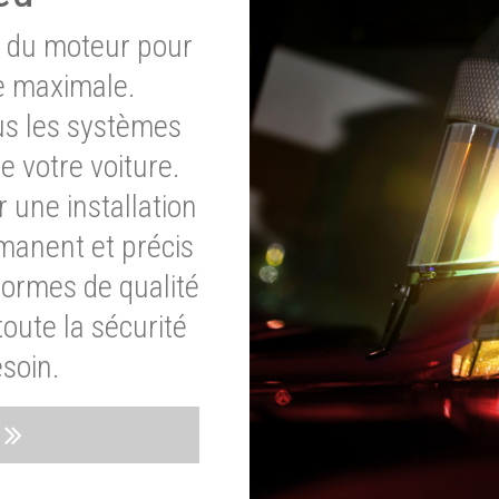
e du moteur pour
e maximale.
ous les systèmes
e votre voiture.
 une installation
rmanent et précis
normes de qualité
oute la sécurité
soin.
s