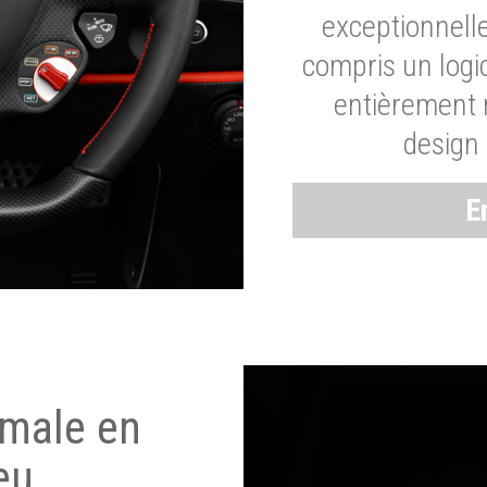
exceptionnelle
compris un logic
entièrement m
design 
E
imale en
eu