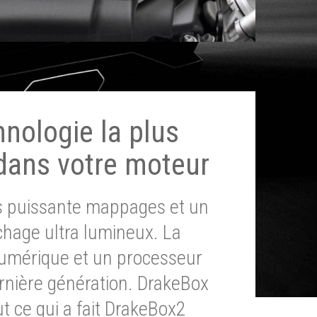
hnologie la plus
dans votre moteur
ès puissante mappages et un
chage ultra lumineux. La
umérique et un processeur
ernière génération. DrakeBox
t ce qui a fait DrakeBox2