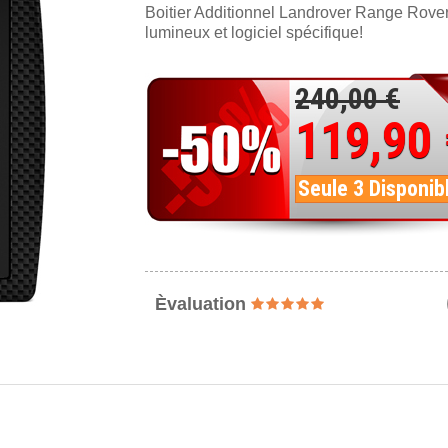
Boitier Additionnel Landrover Range Rover
lumineux et logiciel spécifique!
240,00 €
119,90
Seule 3 Disponib
Èvaluation