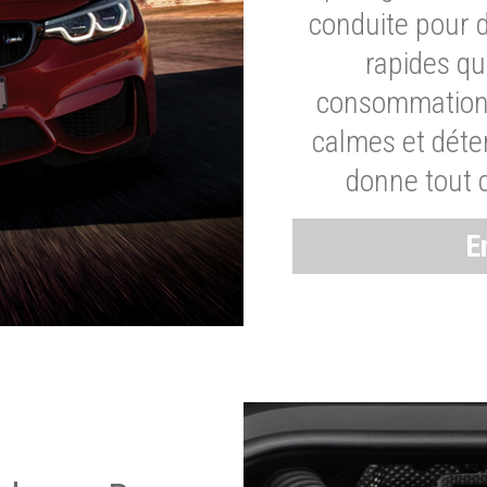
conduite pour 
rapides q
consommation 
calmes et dét
donne tout 
E