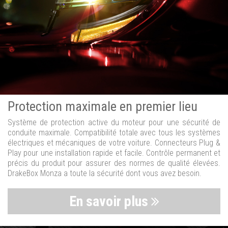
Protection maximale en premier lieu
Système de protection active du moteur pour une sécurité de
conduite maximale. Compatibilité totale avec tous les systèmes
électriques et mécaniques de votre voiture. Connecteurs Plug &
Play pour une installation rapide et facile. Contrôle permanent et
précis du produit pour assurer des normes de qualité élevées.
DrakeBox Monza a toute la sécurité dont vous avez besoin.
En savoir plus