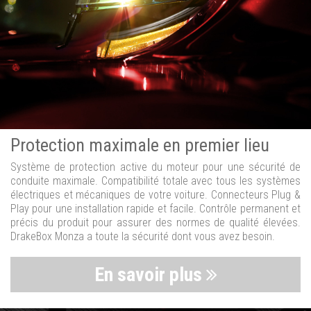
Protection maximale en premier lieu
Système de protection active du moteur pour une sécurité de
conduite maximale. Compatibilité totale avec tous les systèmes
électriques et mécaniques de votre voiture. Connecteurs Plug &
Play pour une installation rapide et facile. Contrôle permanent et
précis du produit pour assurer des normes de qualité élevées.
DrakeBox Monza a toute la sécurité dont vous avez besoin.
En savoir plus