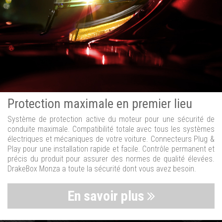
Protection maximale en premier lieu
Système de protection active du moteur pour une sécurité de
conduite maximale. Compatibilité totale avec tous les systèmes
électriques et mécaniques de votre voiture. Connecteurs Plug &
Play pour une installation rapide et facile. Contrôle permanent et
précis du produit pour assurer des normes de qualité élevées.
DrakeBox Monza a toute la sécurité dont vous avez besoin.
En savoir plus