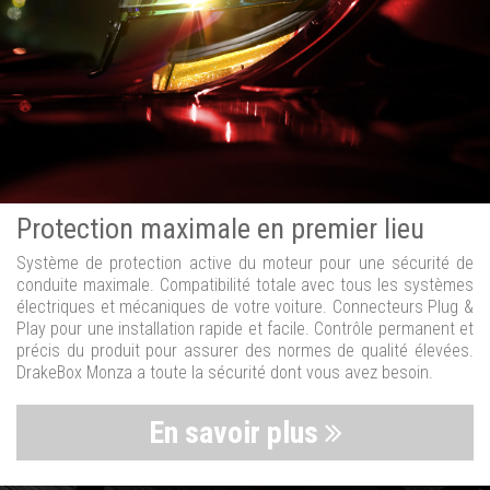
Protection maximale en premier lieu
Système de protection active du moteur pour une sécurité de
conduite maximale. Compatibilité totale avec tous les systèmes
électriques et mécaniques de votre voiture. Connecteurs Plug &
Play pour une installation rapide et facile. Contrôle permanent et
précis du produit pour assurer des normes de qualité élevées.
DrakeBox Monza a toute la sécurité dont vous avez besoin.
En savoir plus