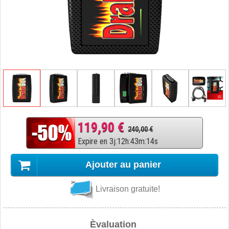
119,90 €
240,00 €
Expire en
3
j
:
12
h
:
43
m
:
13
s
Ajouter au panier
Livraison gratuite!
Èvaluation