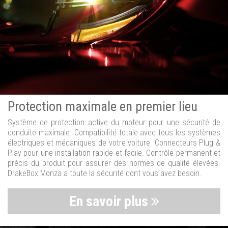
Protection maximale en premier lieu
Système de protection active du moteur pour une sécurité de
conduite maximale. Compatibilité totale avec tous les systèmes
électriques et mécaniques de votre voiture. Connecteurs Plug &
Play pour une installation rapide et facile. Contrôle permanent et
précis du produit pour assurer des normes de qualité élevées.
DrakeBox Monza a toute la sécurité dont vous avez besoin.
En savoir plus