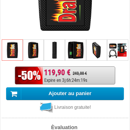
119,90 €
240,00 €
Expire en
3
j
:
6
h
:
24
m
:
18
s
Ajouter au panier
Livraison gratuite!
Èvaluation