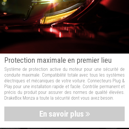
Protection maximale en premier lieu
Système de protection active du moteur pour une sécurité de
conduite maximale. Compatibilité totale avec tous les systèmes
électriques et mécaniques de votre voiture. Connecteurs Plug &
Play pour une installation rapide et facile. Contrôle permanent et
précis du produit pour assurer des normes de qualité élevées.
DrakeBox Monza a toute la sécurité dont vous avez besoin.
En savoir plus