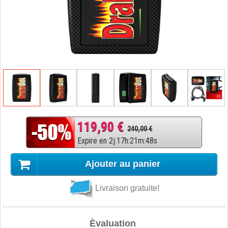
119,90 €
240,00 €
Expire en
2
j
:
17
h
:
21
m
:
47
s
Ajouter au panier
Livraison gratuite!
Èvaluation