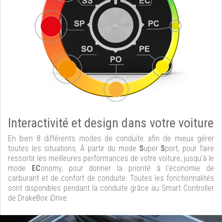
Interactivité et design dans votre voiture
En bien 8 différents modes de conduite afin de mieux gérer
toutes les situations. À partir du mode
S
uper
S
port, pour faire
ressortir les meilleures performances de votre voiture, jusqu'à le
mode
EC
onomy, pour donner la priorité à l'économie de
carburant et de confort de conduite. Toutes les fonctionnalités
sont disponibles pendant la conduite grâce au Smart Controller
de DrakeBox iDrive.