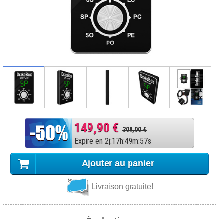
149,90 €
300,00 €
Expire en
2
j
:
17
h
:
49
m
:
56
s
Ajouter au panier
Livraison gratuite!