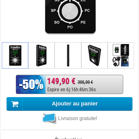
149,90 €
300,00 €
Expire en
6
j
:
16
h
:
46
m
:
36
s
Ajouter au panier
Livraison gratuite!