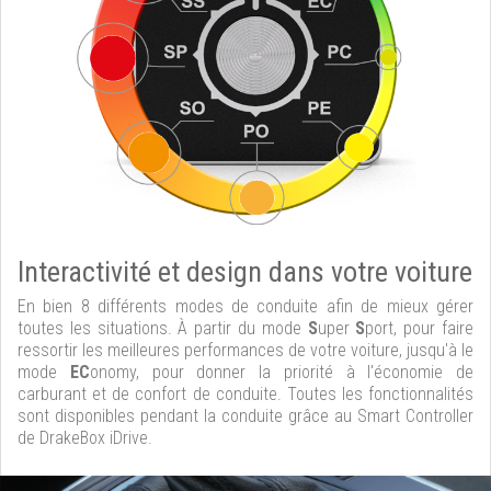
Interactivité et design dans votre voiture
En bien 8 différents modes de conduite afin de mieux gérer
toutes les situations. À partir du mode
S
uper
S
port, pour faire
ressortir les meilleures performances de votre voiture, jusqu'à le
mode
EC
onomy, pour donner la priorité à l'économie de
carburant et de confort de conduite. Toutes les fonctionnalités
sont disponibles pendant la conduite grâce au Smart Controller
de DrakeBox iDrive.