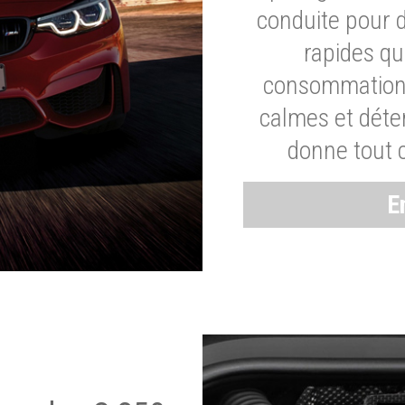
conduite pour 
rapides q
consommation 
calmes et dét
donne tout 
E