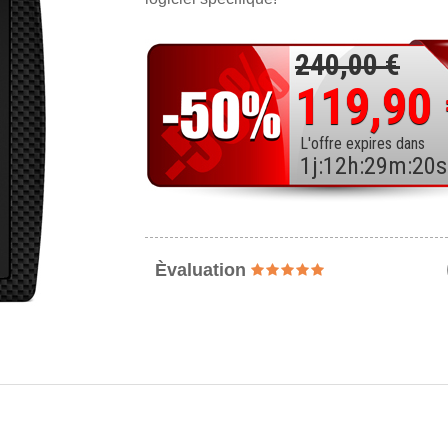
240,00 €
119,90
L'offre expires dans
1
j
:
12
h
:
29
m
:
18
s
Èvaluation