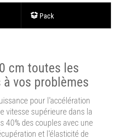
Pack
0 cm toutes les
s à vos problèmes
issance pour l'accélération
e vitesse supérieure dans la
lus 40% des couples avec une
cupération et l'élasticité de