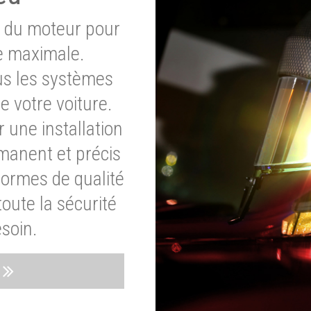
e du moteur pour
e maximale.
ous les systèmes
e votre voiture.
 une installation
rmanent et précis
normes de qualité
oute la sécurité
soin.
s