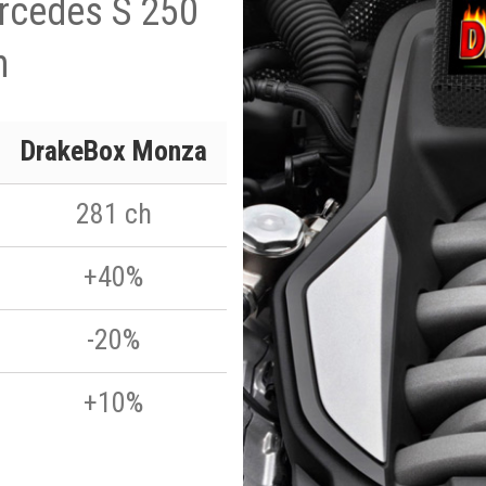
ercedes S 250
h
DrakeBox Monza
281 ch
+40%
-20%
+10%