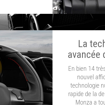
La tec
avancée 
En bien 14 tr
nouvel affi
technologie n
rapide de la d
Monza a tou