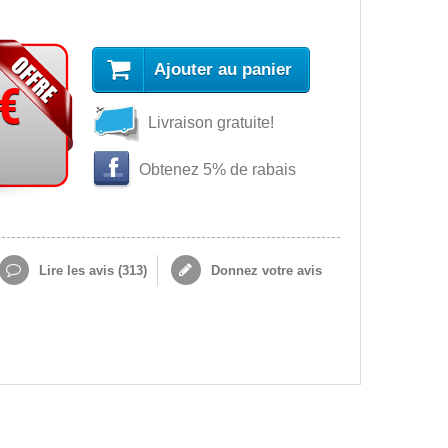
Ajouter au panier
 €
Livraison gratuite!
Obtenez 5% de rabais
Lire les avis (
313
)
Donnez votre avis