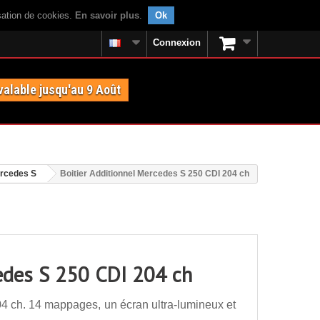
isation de cookies.
En savoir plus
.
Ok
Connexion
valable jusqu'au 9 Août
rcedes S
Boitier Additionnel Mercedes S 250 CDI 204 ch
cedes S 250 CDI 204 ch
4 ch. 14 mappages, un écran ultra-lumineux et