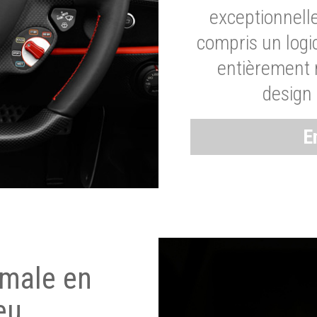
exceptionnelle
compris un logic
entièrement m
design 
E
imale en
eu