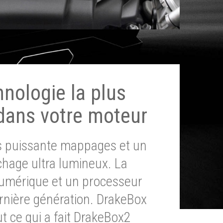
hnologie la plus
dans votre moteur
ès puissante mappages et un
chage ultra lumineux. La
umérique et un processeur
ernière génération. DrakeBox
t ce qui a fait DrakeBox2