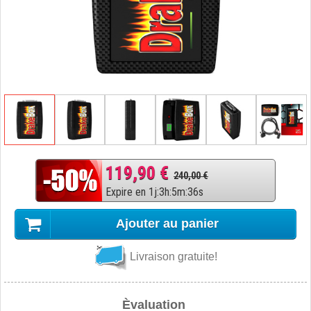
119,90 €
240,00 €
Expire en
1
j
:
3
h
:
5
m
:
35
s
Ajouter au panier
Livraison gratuite!
Èvaluation