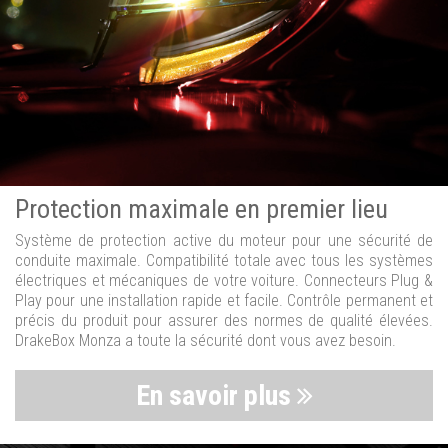
Protection maximale en premier lieu
Système de protection active du moteur pour une sécurité de
conduite maximale. Compatibilité totale avec tous les systèmes
électriques et mécaniques de votre voiture. Connecteurs Plug &
Play pour une installation rapide et facile. Contrôle permanent et
précis du produit pour assurer des normes de qualité élevées.
DrakeBox Monza a toute la sécurité dont vous avez besoin.
En savoir plus