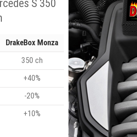
ercedes S 350
h
DrakeBox Monza
350 ch
+40%
-20%
+10%