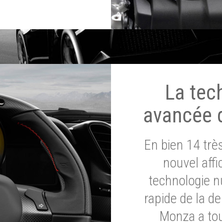
La tec
avancée 
En bien 14 tr
nouvel affi
technologie n
rapide de la d
Monza a tou