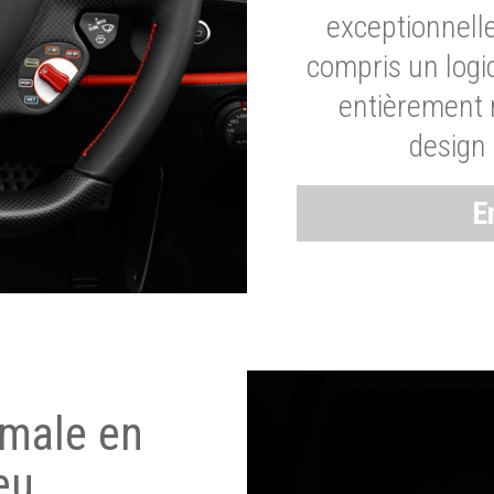
exceptionnelle
compris un logic
entièrement m
design 
E
imale en
eu