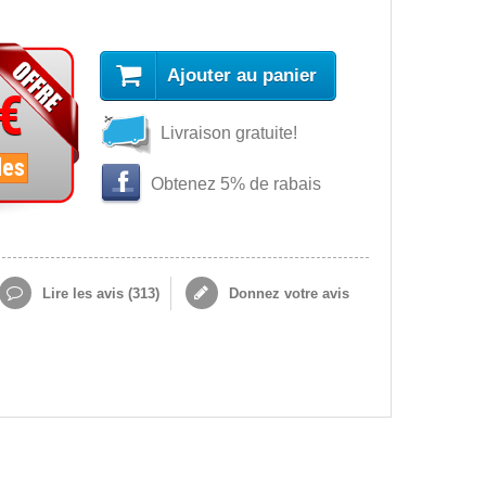
Ajouter au panier
 €
Livraison gratuite!
les
Obtenez 5% de rabais
Lire les avis (
313
)
Donnez votre avis