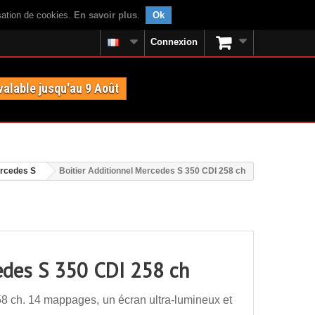
isation de cookies.
En savoir plus
.
Ok
Connexion
valable jusqu'au 9 Août
rcedes S
Boitier Additionnel Mercedes S 350 CDI 258 ch
cedes S 350 CDI 258 ch
8 ch. 14 mappages, un écran ultra-lumineux et