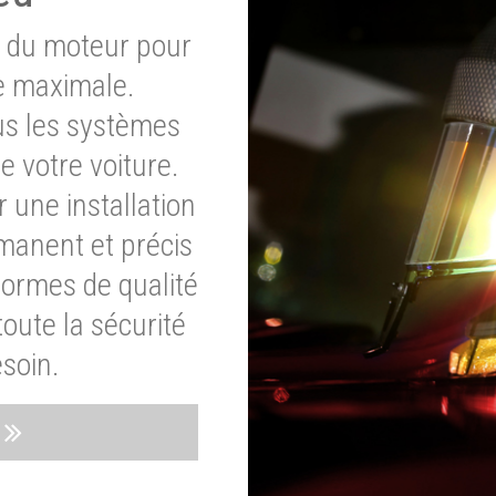
e du moteur pour
e maximale.
ous les systèmes
e votre voiture.
 une installation
rmanent et précis
normes de qualité
oute la sécurité
soin.
s