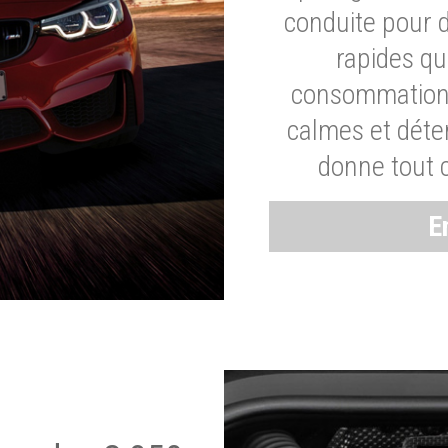
conduite pour 
rapides q
consommation 
calmes et dét
donne tout 
E