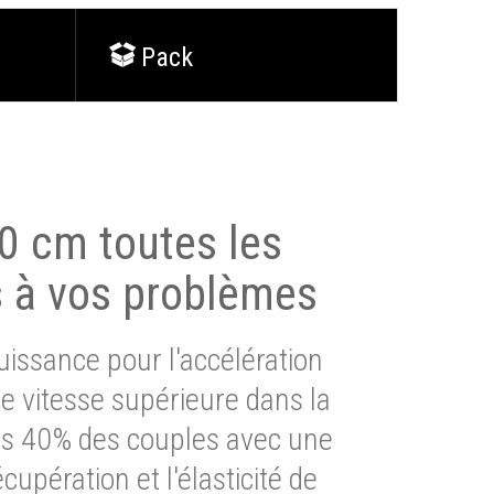
Pack
0 cm toutes les
s à vos problèmes
issance pour l'accélération
e vitesse supérieure dans la
lus 40% des couples avec une
cupération et l'élasticité de