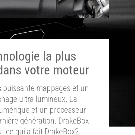
hnologie la plus
dans votre moteur
ès puissante mappages et un
chage ultra lumineux. La
umérique et un processeur
ernière génération. DrakeBox
t ce qui a fait DrakeBox2