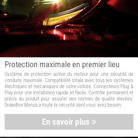
Protection maximale en premier lieu
Système de protection active du moteur pour une sécurité de
conduite maximale. Compatibilité totale avec tous les systèmes
électriques et mécaniques de votre voiture. Connecteurs Plug &
Play pour une installation rapide et facile. Contrôle permanent et
précis du produit pour assurer des normes de qualité élevées.
DrakeBox Monza a toute la sécurité dont vous avez besoin.
En savoir plus