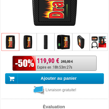
119,90 €
240,00 €
Expire en
:
18
h
:
53
m
:
26
s
Ajouter au panier
Livraison gratuite!
Èvaluation