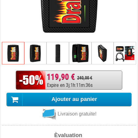
119,90 €
240,00 €
Expire en
3
j
:
1
h
:
11
m
:
35
s
Ajouter au panier
Livraison gratuite!
Èvaluation