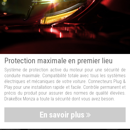
Protection maximale en premier lieu
Système de protection active du moteur pour une sécurité de
conduite maximale. Compatibilité totale avec tous les systèmes
électriques et mécaniques de votre voiture. Connecteurs Plug &
Play pour une installation rapide et facile. Contrôle permanent et
précis du produit pour assurer des normes de qualité élevées.
DrakeBox Monza a toute la sécurité dont vous avez besoin.
En savoir plus