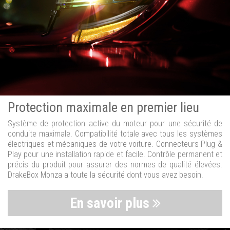
Protection maximale en premier lieu
Système de protection active du moteur pour une sécurité de
conduite maximale. Compatibilité totale avec tous les systèmes
électriques et mécaniques de votre voiture. Connecteurs Plug &
Play pour une installation rapide et facile. Contrôle permanent et
précis du produit pour assurer des normes de qualité élevées.
DrakeBox Monza a toute la sécurité dont vous avez besoin.
En savoir plus