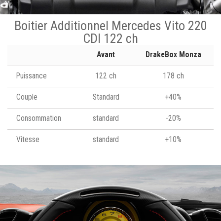
Boitier Additionnel Mercedes Vito 220
CDI 122 ch
Avant
DrakeBox Monza
Puissance
122 ch
178 ch
Couple
Standard
+40%
Consommation
standard
-20%
Vitesse
standard
+10%