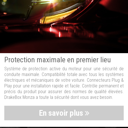
Protection maximale en premier lieu
Système de protection active du moteur pour une sécurité de
conduite maximale. Compatibilité totale avec tous les systèmes
électriques et mécaniques de votre voiture. Connecteurs Plug &
Play pour une installation rapide et facile. Contrôle permanent et
précis du produit pour assurer des normes de qualité élevées.
DrakeBox Monza a toute la sécurité dont vous avez besoin.
En savoir plus