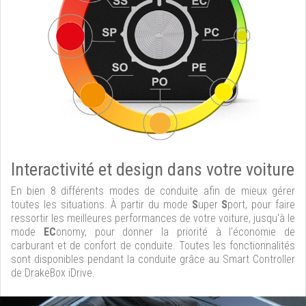
Interactivité et design dans votre voiture
En bien 8 différents modes de conduite afin de mieux gérer
toutes les situations. À partir du mode
S
uper
S
port, pour faire
ressortir les meilleures performances de votre voiture, jusqu'à le
mode
EC
onomy, pour donner la priorité à l'économie de
carburant et de confort de conduite. Toutes les fonctionnalités
sont disponibles pendant la conduite grâce au Smart Controller
de DrakeBox iDrive.