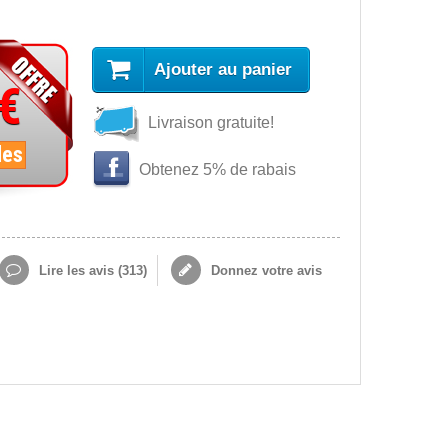
Ajouter au panier
 €
Livraison gratuite!
les
Obtenez 5% de rabais
Lire les avis (
313
)
Donnez votre avis