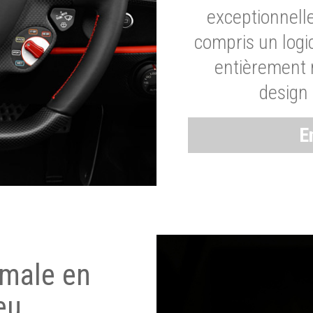
exceptionnelle
compris un logic
entièrement m
design 
E
imale en
eu