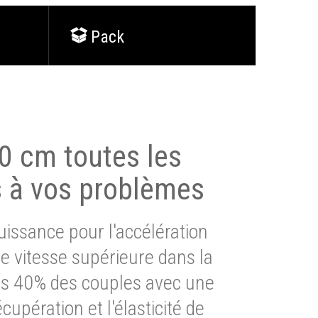
Pack
0 cm toutes les
s à vos problèmes
issance pour l'accélération
e vitesse supérieure dans la
lus 40% des couples avec une
cupération et l'élasticité de