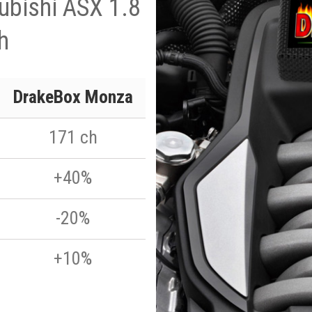
subishi ASX 1.8
h
DrakeBox Monza
171 ch
+40%
-20%
+10%