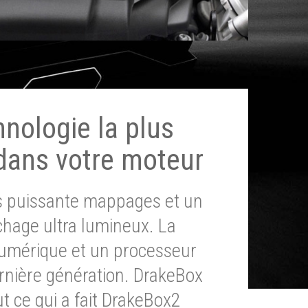
hnologie la plus
dans votre moteur
ès puissante mappages et un
chage ultra lumineux. La
umérique et un processeur
ernière génération. DrakeBox
t ce qui a fait DrakeBox2