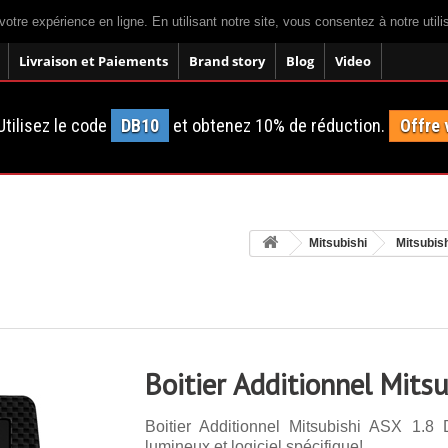
votre expérience en ligne. En utilisant notre site, vous consentez à notre util
Livraison et Paiements
Brand story
Blog
Video
tilisez le code
DB10
et obtenez 10% de réduction.
Offre 
Mitsubishi
Mitsubis
Boitier Additionnel Mits
Boitier Additionnel Mitsubishi ASX 1.8
lumineux et logiciel spécifique!