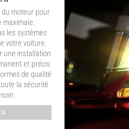
e du moteur pour
e maximale.
ous les systèmes
e votre voiture.
 une installation
rmanent et précis
normes de qualité
oute la sécurité
soin.
s