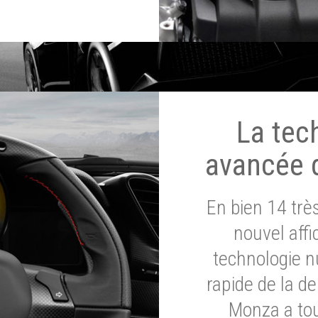
La tec
avancée 
En bien 14 tr
nouvel affi
technologie n
rapide de la d
Monza a tou