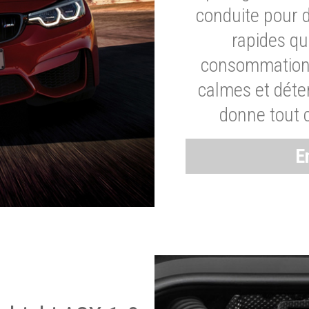
conduite pour 
rapides q
consommation 
calmes et dét
donne tout 
E