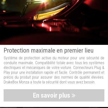
Protection maximale en premier lieu
Système de protection active du moteur pour une sécurité de
conduite maximale. Compatibilité totale avec tous les systèmes
électriques et mécaniques de votre voiture. Connecteurs Plug &
Play pour une installation rapide et facile. Contrôle permanent et
précis du produit pour assurer des normes de qualité élevées.
DrakeBox Monza a toute la sécurité dont vous avez besoin.
En savoir plus