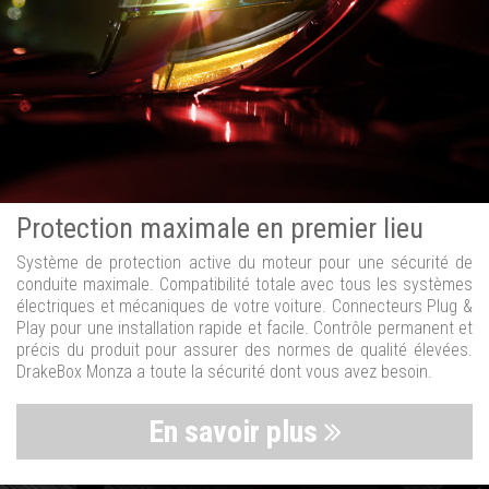
Protection maximale en premier lieu
Système de protection active du moteur pour une sécurité de
conduite maximale. Compatibilité totale avec tous les systèmes
électriques et mécaniques de votre voiture. Connecteurs Plug &
Play pour une installation rapide et facile. Contrôle permanent et
précis du produit pour assurer des normes de qualité élevées.
DrakeBox Monza a toute la sécurité dont vous avez besoin.
En savoir plus