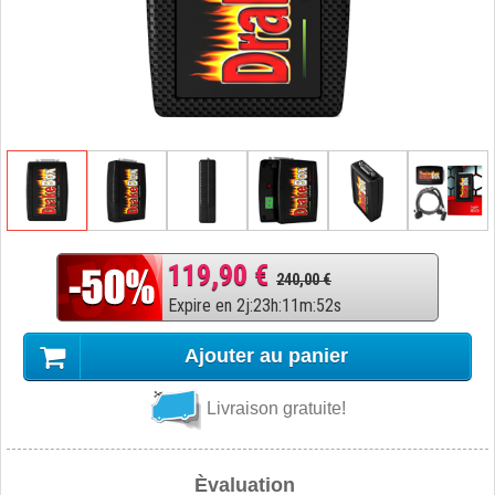
119,90 €
240,00 €
Expire en
2
j
:
23
h
:
11
m
:
51
s
Ajouter au panier
Livraison gratuite!
Èvaluation