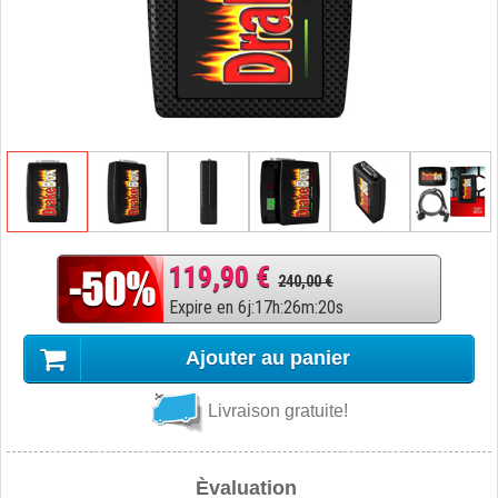
119,90 €
240,00 €
Expire en
6
j
:
17
h
:
26
m
:
20
s
Ajouter au panier
Livraison gratuite!
Èvaluation