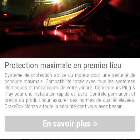
Protection maximale en premier lieu
Système de protection active du moteur pour une sécurité de
conduite maximale. Compatibilité totale avec tous les systèmes
électriques et mécaniques de votre voiture. Connecteurs Plug &
Play pour une installation rapide et facile. Contrôle permanent et
précis du produit pour assurer des normes de qualité élevées.
DrakeBox Monza a toute la sécurité dont vous avez besoin.
En savoir plus