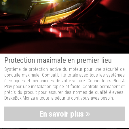
Protection maximale en premier lieu
Système de protection active du moteur pour une sécurité de
conduite maximale. Compatibilité totale avec tous les systèmes
électriques et mécaniques de votre voiture. Connecteurs Plug &
Play pour une installation rapide et facile. Contrôle permanent et
précis du produit pour assurer des normes de qualité élevées.
DrakeBox Monza a toute la sécurité dont vous avez besoin.
En savoir plus