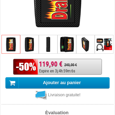
119,90 €
240,00 €
Expire en
3
j
:
4
h
:
59
m
:
5
s
Ajouter au panier
Livraison gratuite!
Èvaluation