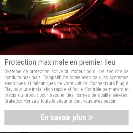
Protection maximale en premier lieu
Système de protection active du moteur pour une sécurité de
conduite maximale. Compatibilité totale avec tous les systèmes
électriques et mécaniques de votre voiture. Connecteurs Plug &
Play pour une installation rapide et facile. Contrôle permanent et
précis du produit pour assurer des normes de qualité élevées.
DrakeBox Monza a toute la sécurité dont vous avez besoin.
En savoir plus