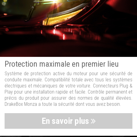
Protection maximale en premier lieu
Système de protection active du moteur pour une sécurité de
conduite maximale. Compatibilité totale avec tous les systèmes
électriques et mécaniques de votre voiture. Connecteurs Plug &
Play pour une installation rapide et facile. Contrôle permanent et
précis du produit pour assurer des normes de qualité élevées.
DrakeBox Monza a toute la sécurité dont vous avez besoin.
En savoir plus