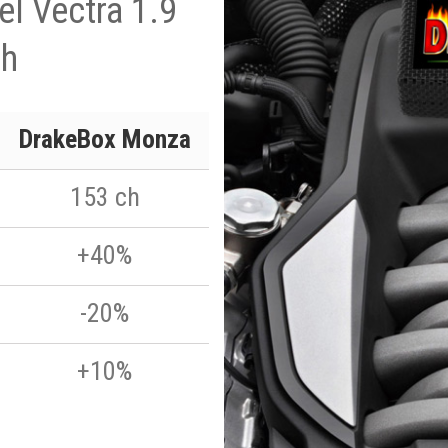
el Vectra 1.9
ch
DrakeBox Monza
153 ch
+40%
-20%
+10%