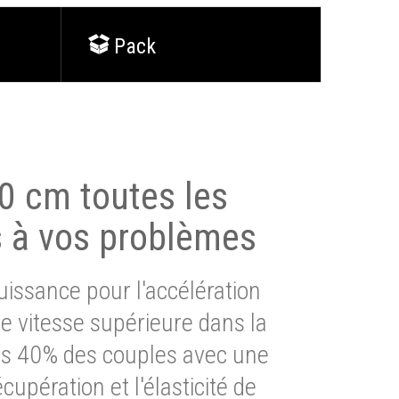
Pack
0 cm toutes les
s à vos problèmes
issance pour l'accélération
e vitesse supérieure dans la
lus 40% des couples avec une
cupération et l'élasticité de