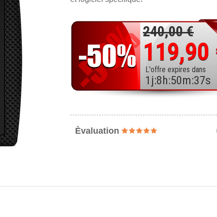
240,00 €
119,90
L'offre expires dans
1
j
:
8
h
:
50
m
:
35
s
Èvaluation