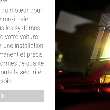
e du moteur pour
e maximale.
ous les systèmes
e votre voiture.
 une installation
rmanent et précis
normes de qualité
oute la sécurité
soin.
s