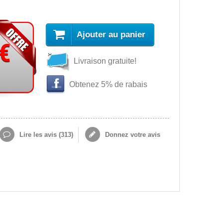
Ajouter au panier
 €
Livraison gratuite!
Obtenez 5% de rabais
Lire les avis (
313
)
Donnez votre avis