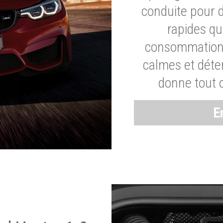
conduite pour 
rapides q
consommation 
calmes et dét
donne tout 
E