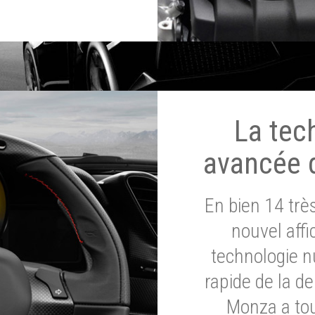
La tec
avancée 
En bien 14 tr
nouvel affi
technologie n
rapide de la d
Monza a tou