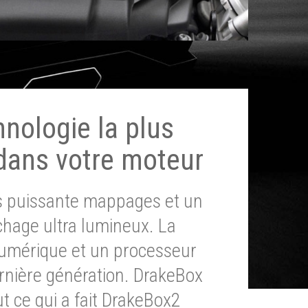
hnologie la plus
dans votre moteur
ès puissante mappages et un
chage ultra lumineux. La
umérique et un processeur
ernière génération. DrakeBox
t ce qui a fait DrakeBox2