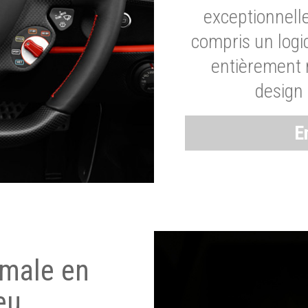
exceptionnelle
compris un logic
entièrement m
design 
E
imale en
eu