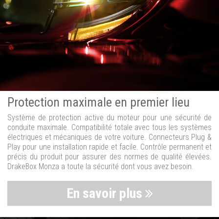
Protection maximale en premier lieu
Système de protection active du moteur pour une sécurité de
conduite maximale. Compatibilité totale avec tous les systèmes
électriques et mécaniques de votre voiture. Connecteurs Plug &
Play pour une installation rapide et facile. Contrôle permanent et
précis du produit pour assurer des normes de qualité élevées.
DrakeBox Monza a toute la sécurité dont vous avez besoin.
En savoir plus