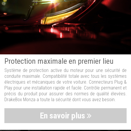
Protection maximale en premier lieu
Système de protection active du moteur pour une sécurité de
conduite maximale. Compatibilité totale avec tous les systèmes
électriques et mécaniques de votre voiture. Connecteurs Plug &
Play pour une installation rapide et facile. Contrôle permanent et
précis du produit pour assurer des normes de qualité élevées.
DrakeBox Monza a toute la sécurité dont vous avez besoin.
En savoir plus