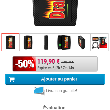
119,90 €
240,00 €
Expire en
6
j
:
2
h
:
57
m
:
13
s
Ajouter au panier
Livraison gratuite!
Èvaluation