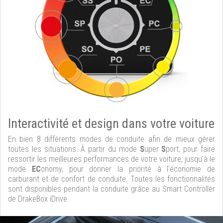
Interactivité et design dans votre voiture
En bien 8 différents modes de conduite afin de mieux gérer
toutes les situations. À partir du mode
S
uper
S
port, pour faire
ressortir les meilleures performances de votre voiture, jusqu'à le
mode
EC
onomy, pour donner la priorité à l'économie de
carburant et de confort de conduite. Toutes les fonctionnalités
sont disponibles pendant la conduite grâce au Smart Controller
de DrakeBox iDrive.