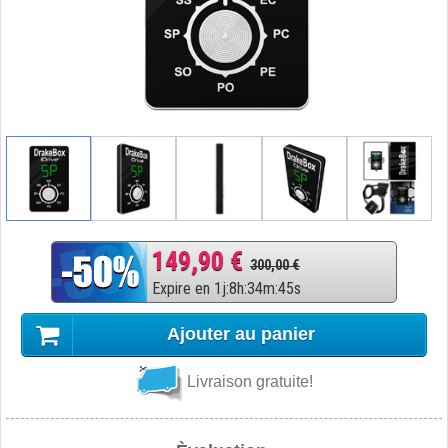
149,90 €
300,00 €
Expire en
1
j
:
8
h
:
34
m
:
44
s
Ajouter au panier
Livraison gratuite!