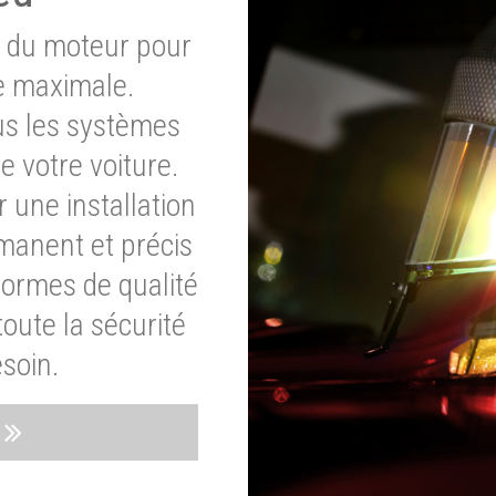
e du moteur pour
e maximale.
ous les systèmes
e votre voiture.
 une installation
rmanent et précis
normes de qualité
oute la sécurité
soin.
s