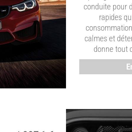
conduite pour 
rapides q
consommation 
calmes et dét
donne tout 
E