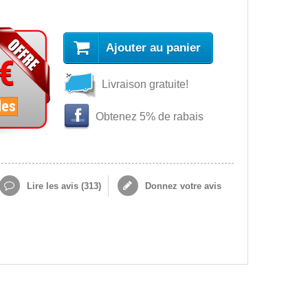
Ajouter au panier
 €
Livraison gratuite!
les
Obtenez 5% de rabais
Lire les avis (
313
)
Donnez votre avis