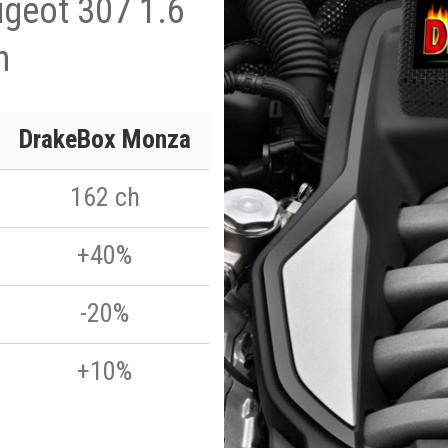
ugeot 307 1.6
h
DrakeBox Monza
162 ch
+40%
-20%
+10%