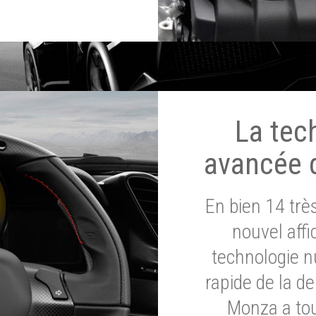
La tec
avancée 
En bien 14 tr
nouvel affi
technologie n
rapide de la d
Monza a tou