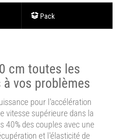
Pack
0 cm toutes les
s à vos problèmes
issance pour l'accélération
e vitesse supérieure dans la
lus 40% des couples avec une
cupération et l'élasticité de