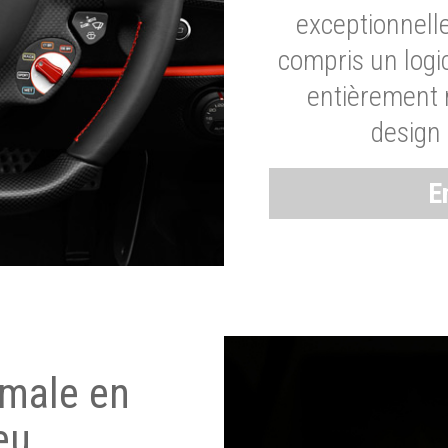
exceptionnelle
compris un logic
entièrement m
design 
E
imale en
eu