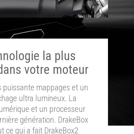
hnologie la plus
dans votre moteur
ès puissante mappages et un
chage ultra lumineux. La
umérique et un processeur
ernière génération. DrakeBox
t ce qui a fait DrakeBox2