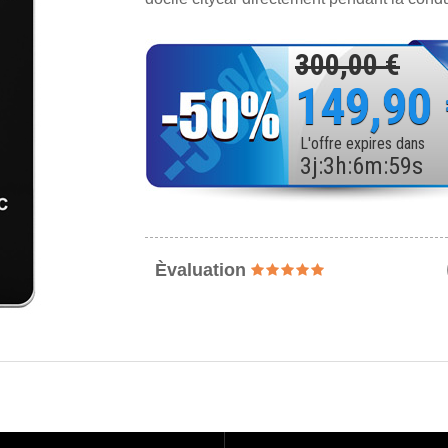
300,00 €
149,90
L'offre expires dans
3
j
:
3
h
:
6
m
:
57
s
Èvaluation