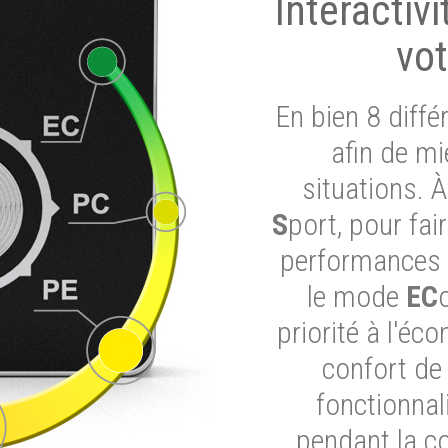
Interactiv
vot
En bien 8 diff
afin de mi
situations. 
S
port, pour fai
performances d
le mode
EC
priorité à l'éc
confort de
fonctionnal
pendant la c