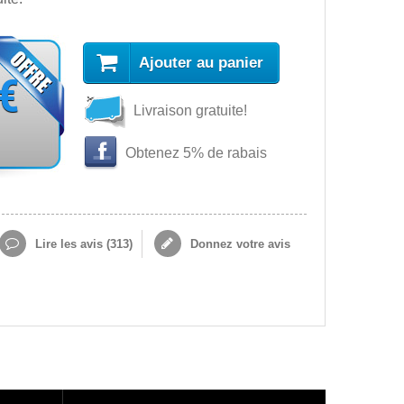
Ajouter au panier
 €
Livraison gratuite!
Obtenez 5% de rabais
Lire les avis (
313
)
Donnez votre avis