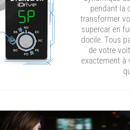
pendant la 
transformer vot
supercar en fu
docile. Tous p
de votre voi
exactement à 
qu