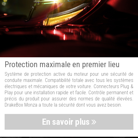
Protection maximale en premier lieu
Système de protection active du moteur pour une sécurité de
conduite maximale. Compatibilité totale avec tous les systèmes
électriques et mécaniques de votre voiture. Connecteurs Plug &
Play pour une installation rapide et facile. Contrôle permanent et
précis du produit pour assurer des normes de qualité élevées.
DrakeBox Monza a toute la sécurité dont vous avez besoin.
En savoir plus