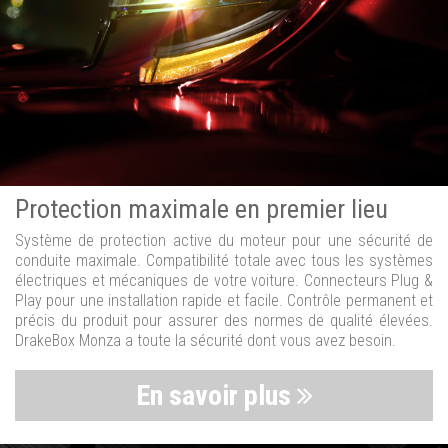
Protection maximale en premier lieu
Système de protection active du moteur pour une sécurité de
conduite maximale. Compatibilité totale avec tous les systèmes
électriques et mécaniques de votre voiture. Connecteurs Plug &
Play pour une installation rapide et facile. Contrôle permanent et
précis du produit pour assurer des normes de qualité élevées.
DrakeBox Monza a toute la sécurité dont vous avez besoin.
En savoir plus