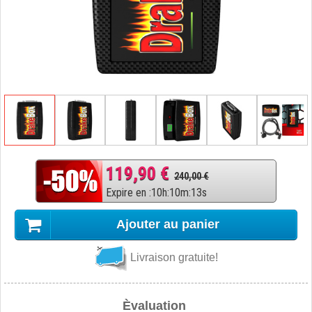
119,90 €
240,00 €
Expire en
:
10
h
:
10
m
:
12
s
Ajouter au panier
Livraison gratuite!
Èvaluation