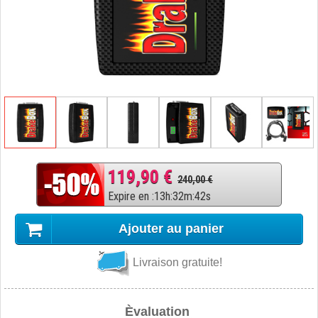
119,90 €
240,00 €
Expire en
:
13
h
:
32
m
:
41
s
Ajouter au panier
Livraison gratuite!
Èvaluation