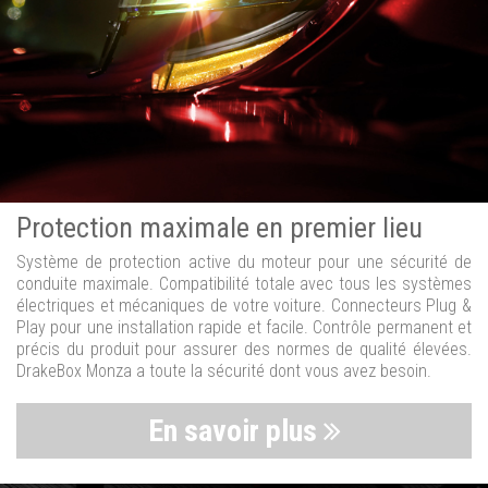
Protection maximale en premier lieu
Système de protection active du moteur pour une sécurité de
conduite maximale. Compatibilité totale avec tous les systèmes
électriques et mécaniques de votre voiture. Connecteurs Plug &
Play pour une installation rapide et facile. Contrôle permanent et
précis du produit pour assurer des normes de qualité élevées.
DrakeBox Monza a toute la sécurité dont vous avez besoin.
En savoir plus