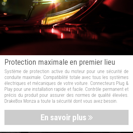
Protection maximale en premier lieu
Système de protection active du moteur pour une sécurité de
conduite maximale. Compatibilité totale avec tous les systèmes
électriques et mécaniques de votre voiture. Connecteurs Plug &
Play pour une installation rapide et facile. Contrôle permanent et
précis du produit pour assurer des normes de qualité élevées.
DrakeBox Monza a toute la sécurité dont vous avez besoin.
En savoir plus