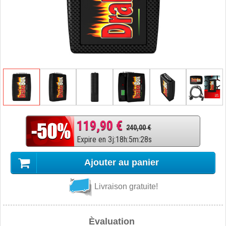
119,90 €
240,00 €
Expire en
3
j
:
18
h
:
5
m
:
27
s
Ajouter au panier
Livraison gratuite!
Èvaluation