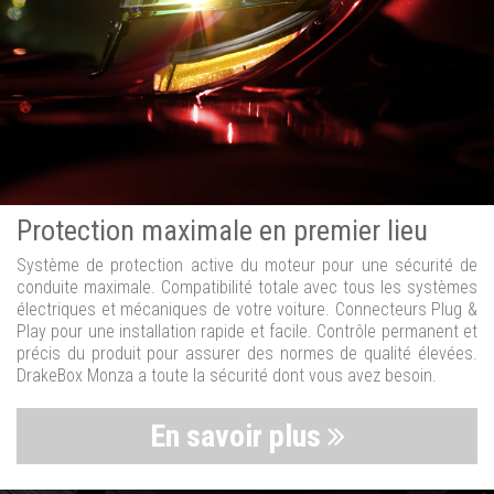
Protection maximale en premier lieu
Système de protection active du moteur pour une sécurité de
conduite maximale. Compatibilité totale avec tous les systèmes
électriques et mécaniques de votre voiture. Connecteurs Plug &
Play pour une installation rapide et facile. Contrôle permanent et
précis du produit pour assurer des normes de qualité élevées.
DrakeBox Monza a toute la sécurité dont vous avez besoin.
En savoir plus