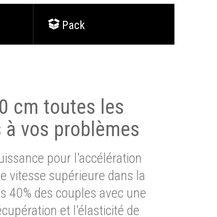
Pack
0 cm toutes les
s à vos problèmes
issance pour l'accélération
e vitesse supérieure dans la
lus 40% des couples avec une
cupération et l'élasticité de