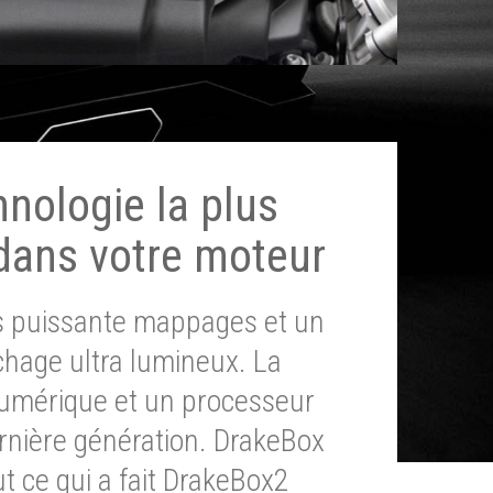
hnologie la plus
dans votre moteur
ès puissante mappages et un
chage ultra lumineux. La
umérique et un processeur
ernière génération. DrakeBox
t ce qui a fait DrakeBox2