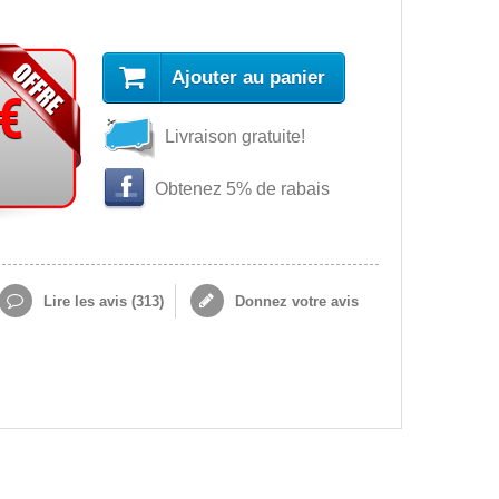
Ajouter au panier
 €
Livraison gratuite!
Obtenez 5% de rabais
Lire les avis (
313
)
Donnez votre avis