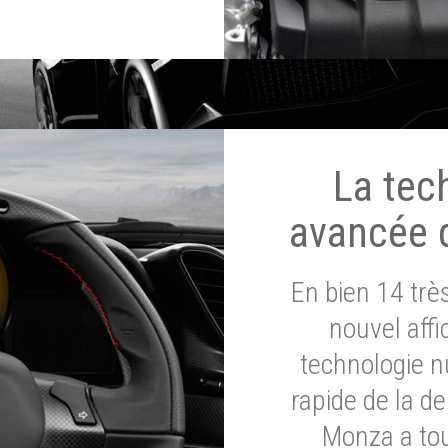
La tec
avancée 
En bien 14 tr
nouvel affi
technologie n
rapide de la d
Monza a tou