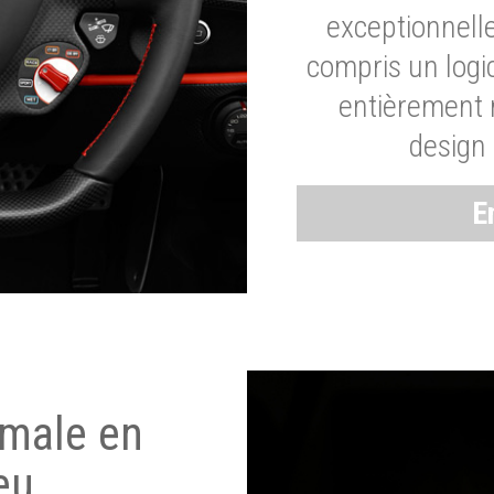
exceptionnelle
compris un logic
entièrement m
design 
E
imale en
eu