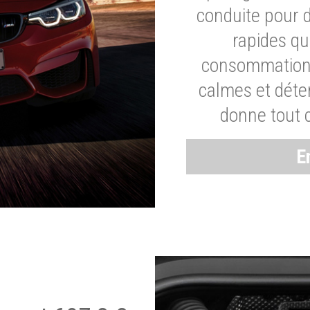
conduite pour 
rapides q
consommation 
calmes et dét
donne tout 
E