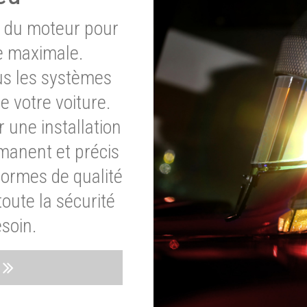
e du moteur pour
e maximale.
ous les systèmes
e votre voiture.
 une installation
rmanent et précis
normes de qualité
oute la sécurité
soin.
s