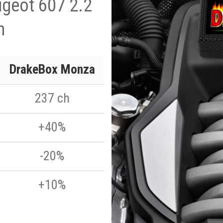
ugeot 607 2.2
h
DrakeBox Monza
237 ch
+40%
-20%
+10%