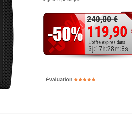
240,00 €
119,90
L'offre expires dans
3
j
:
17
h
:
28
m
:
6
s
Èvaluation