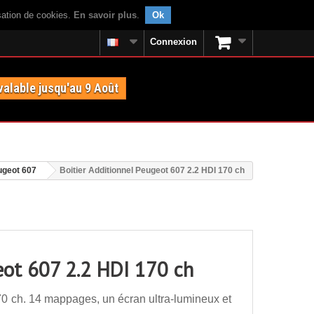
isation de cookies.
En savoir plus
.
Ok
Connexion
valable jusqu'au 9 Août
ugeot 607
Boitier Additionnel Peugeot 607 2.2 HDI 170 ch
eot 607 2.2 HDI 170 ch
70 ch. 14 mappages, un écran ultra-lumineux et