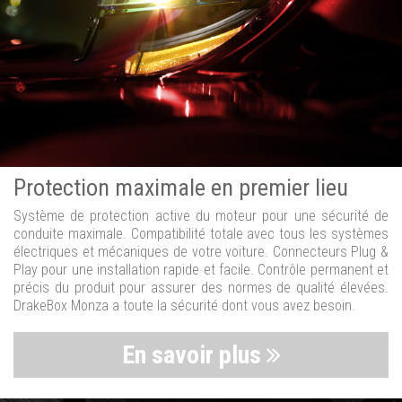
Protection maximale en premier lieu
Système de protection active du moteur pour une sécurité de
conduite maximale. Compatibilité totale avec tous les systèmes
électriques et mécaniques de votre voiture. Connecteurs Plug &
Play pour une installation rapide et facile. Contrôle permanent et
précis du produit pour assurer des normes de qualité élevées.
DrakeBox Monza a toute la sécurité dont vous avez besoin.
En savoir plus