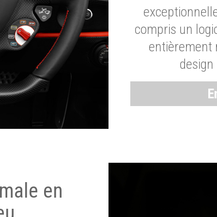
exceptionnelle
compris un logic
entièrement m
design 
E
imale en
eu