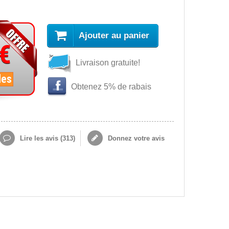
Ajouter au panier
 €
Livraison gratuite!
les
Obtenez 5% de rabais
Lire les avis (
313
)
Donnez votre avis