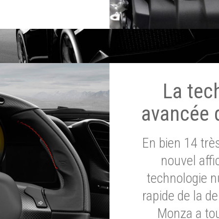
La tec
avancée 
En bien 14 tr
nouvel affi
technologie n
rapide de la d
Monza a tou