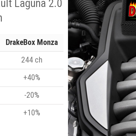
ault Laguna 2.0
h
DrakeBox Monza
244 ch
+40%
-20%
+10%