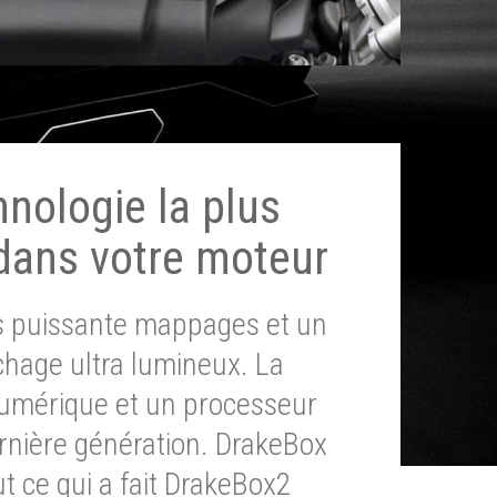
hnologie la plus
dans votre moteur
ès puissante mappages et un
chage ultra lumineux. La
umérique et un processeur
ernière génération. DrakeBox
t ce qui a fait DrakeBox2