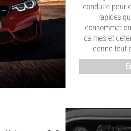
conduite pour 
rapides q
consommation 
calmes et dét
donne tout 
E