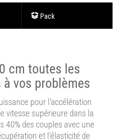
Pack
0 cm toutes les
s à vos problèmes
issance pour l'accélération
e vitesse supérieure dans la
lus 40% des couples avec une
cupération et l'élasticité de