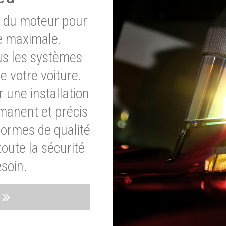
e du moteur pour
e maximale.
ous les systèmes
e votre voiture.
 une installation
rmanent et précis
normes de qualité
oute la sécurité
soin.
s