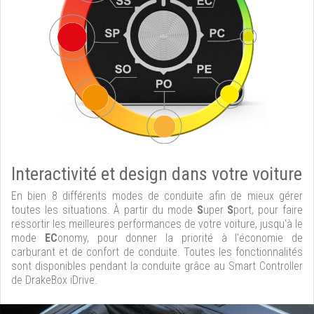
Interactivité et design dans votre voiture
En bien 8 différents modes de conduite afin de mieux gérer
toutes les situations. À partir du mode
S
uper
S
port, pour faire
ressortir les meilleures performances de votre voiture, jusqu'à le
mode
EC
onomy, pour donner la priorité à l'économie de
carburant et de confort de conduite. Toutes les fonctionnalités
sont disponibles pendant la conduite grâce au Smart Controller
de DrakeBox iDrive.