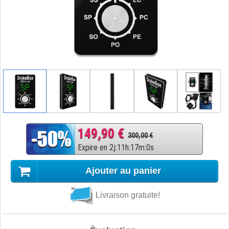
149,90 €
300,00 €
Expire en
2
j
:
11
h
:
16
m
:
59
s
Ajouter au panier
Livraison gratuite!